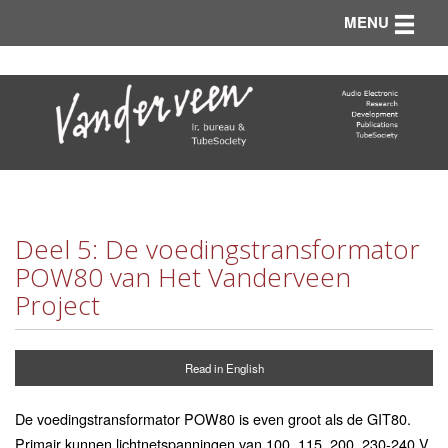
Toggle n
MENU
Deel 5: De voedingstransformator
POW80 van Het Vanderveen
Project
Read in English
De voedingstransformator POW80 is even groot als de GIT80.
Primair kunnen lichtnetspanningen van 100, 115, 200, 230-240 V